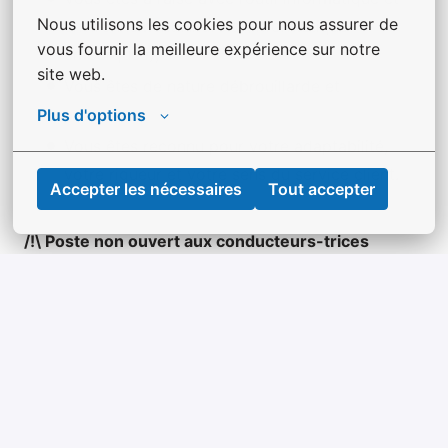
Nous utilisons les cookies pour nous assurer de 
environnement Android (informatique
vous fournir la meilleure expérience sur notre 
embarquée),
site web.
Vous êtes de nature débrouillarde et
autonome,
Plus d'options
Vous êtes reconnu pour votre adaptabilité,
votre rigueur et votre sens du service client.
Accepter les nécessaires
Tout accepter
/!\ Poste non ouvert aux conducteurs-trices
délocalisé(e)s
Postuler
ou