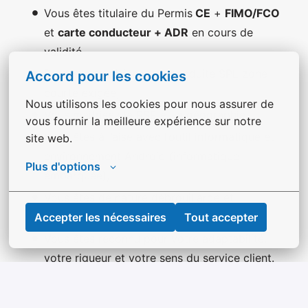
Vous êtes titulaire du Permis
CE
+
FIMO/FCO
et
carte conducteur + ADR
en cours de
validité
Première expérience en conduite SPL zone
Accord pour les cookies
courte exigée,
Nous utilisons les cookies pour nous assurer de 
Vous maitrisez la RSE et la géographie,
vous fournir la meilleure expérience sur notre 
Vous êtes à l’aise avec l’outil informatique et
site web.
environnement Android (informatique
Plus d'options
embarquée),
Vous êtes de nature débrouillarde et
autonome,
Accepter les nécessaires
Tout accepter
Vous êtes reconnu pour votre adaptabilité,
votre rigueur et votre sens du service client.
/!\ Poste non ouvert aux conducteurs-trices