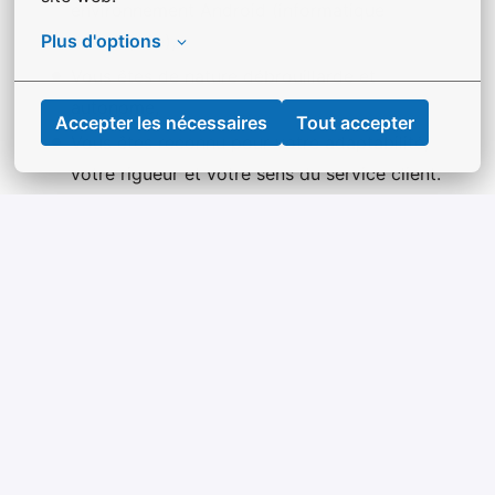
environnement Android (informatique
Plus d'options
embarquée),
Vous êtes de nature débrouillarde et
autonome,
Accepter les nécessaires
Tout accepter
Vous êtes reconnu pour votre adaptabilité,
votre rigueur et votre sens du service client.
Postuler
ou
Apply with Indeed
indisponible
Mettre à jour les cookies